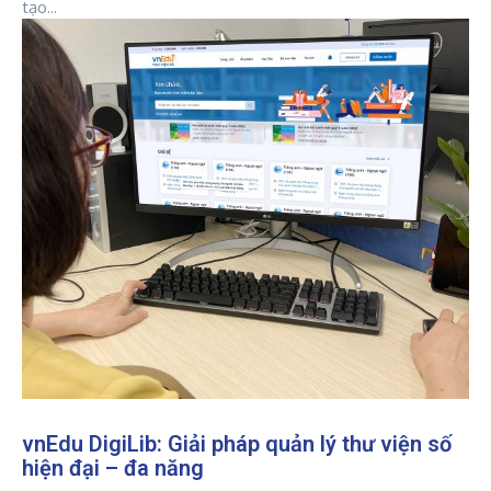
tạo...
vnEdu DigiLib: Giải pháp quản lý thư viện số
hiện đại – đa năng