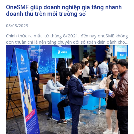
OneSME giúp doanh nghiệp gia tăng nhanh
doanh thu trên môi trường số
08/08/2023
Chính thức ra mắt từ tháng 8/2021, đến nay oneSME không
đơn thuần chỉ là nền tảng chuyển đổi số toàn diện dành cho...