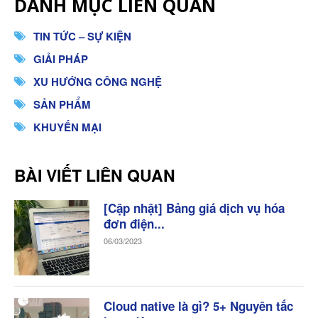
DANH MỤC LIÊN QUAN
TIN TỨC – SỰ KIỆN
GIẢI PHÁP
XU HƯỚNG CÔNG NGHỆ
SẢN PHẨM
KHUYẾN MẠI
BÀI VIẾT LIÊN QUAN
[Cập nhật] Bảng giá dịch vụ hóa
đơn điện...
06/03/2023
Cloud native là gì? 5+ Nguyên tắc