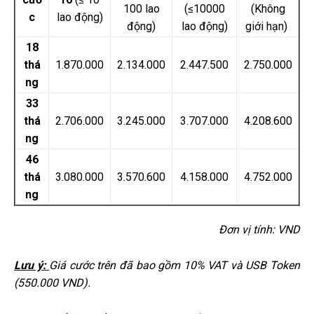
100 lao
(≤10000
(Không
c
lao động)
động)
lao động)
giới hạn)
18
thá
1.870.000
2.134.000
2.447.500
2.750.000
ng
33
thá
2.706.000
3.245.000
3.707.000
4.208.600
ng
46
thá
3.080.000
3.570.600
4.158.000
4.752.000
ng
Đơn vị tính: VND
Lưu ý:
Giá cước trên đã bao gồm 10% VAT và USB Token
(550.000 VND).