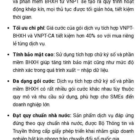
và phần mềm BHXH từ VNPT sẽ tạo ra quy trình hoạt
động khép kín, mọi thủ tục được tối giản hóa, tiết kiệm
thời gian.
Tối ưu chi phí:
Giá cước của gói dịch vụ tích hợp VNPT-
BHXH và VNPT-CA tiết kiệm hơn 40% so với mua riêng
lẻ từng dịch vụ.
Tính bảo mật cao:
Sử dụng tích hợp chữ ký số và phần
mềm BHXH giúp tăng tính bảo mật cũng như mức độ
chính xác trong quá trình xuất – nhập dữ liệu.
Đa dạng gói cước:
Dịch vụ tích hợp chữ ký số và phần
mềm BHXH có rất nhiều gói cước khác nhau tùy thuộc
quy mô và nhu cầu sử dụng, phù hợp cho SMEs đến
doanh nghiệp lớn.
Đạt quy chuẩn nhà nước:
Sản phẩm dịch vụ đáp ứng
đúng theo quy chuẩn nhà nước, được Bộ Thông tin và
Truyền thông cấp giấy phép triển khai nhằm giúp doanh
nghiệp bắt kịp phong trào chuyển đổi số quốc gia.