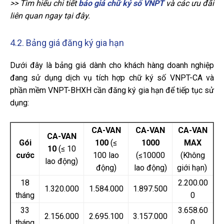
>> Tìm hiểu chi tiết
báo giá chữ ký số VNPT
và các ưu đãi
liên quan ngay tại đây.
4.2. Bảng giá đăng ký gia hạn
Dưới đây là bảng giá dành cho khách hàng doanh nghiệp
đang sử dụng dịch vụ tích hợp chữ ký số VNPT-CA và
phần mềm VNPT-BHXH cần đăng ký gia hạn để tiếp tục sử
dụng:
CA-VAN
CA-VAN
CA-VAN
CA-VAN
Gói
100
(≤
1000
MAX
10
(
≤
10
cước
100 lao
(≤10000
(Không
lao động)
động)
lao động)
giới hạn)
18
2.200.00
1.320.000
1.584.000
1.897.500
tháng
0
33
3.658.60
2.156.000
2.695.100
3.157.000
tháng
0