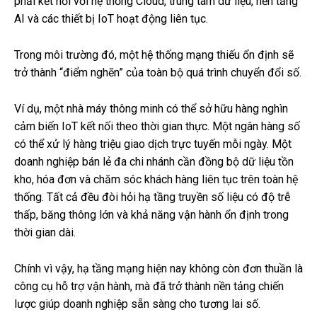
phải kết nối với hệ thống Cloud, trung tâm dữ liệu, nền tảng
AI và các thiết bị IoT hoạt động liên tục.
Trong môi trường đó, một hệ thống mạng thiếu ổn định sẽ
trở thành “điểm nghẽn” của toàn bộ quá trình chuyển đổi số.
Ví dụ, một nhà máy thông minh có thể sở hữu hàng nghìn
cảm biến IoT kết nối theo thời gian thực. Một ngân hàng số
có thể xử lý hàng triệu giao dịch trực tuyến mỗi ngày. Một
doanh nghiệp bán lẻ đa chi nhánh cần đồng bộ dữ liệu tồn
kho, hóa đơn và chăm sóc khách hàng liên tục trên toàn hệ
thống. Tất cả đều đòi hỏi hạ tầng truyền số liệu có độ trễ
thấp, băng thông lớn và khả năng vận hành ổn định trong
thời gian dài.
Chính vì vậy, hạ tầng mạng hiện nay không còn đơn thuần là
công cụ hỗ trợ vận hành, mà đã trở thành nền tảng chiến
lược giúp doanh nghiệp sẵn sàng cho tương lai số.