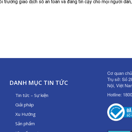
ôi trường giao dịch số an toàn và đáng tin cậy cho mọi người dân,
Cơ quan chủ
Trụ sở: Số 
DANH MỤC TIN TỨC
Nội, Việt N
Hotline: 180
Tin tức – Sự kiện
Giải pháp
Xu Hướng
Sản phẩm