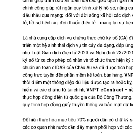
chính giúp đảm bảo an toàn hóa các giao dịch ngân hàn
chính công giúp rút ngắn quy trình xử lý hồ sơ, nâng c
đấu thầu qua mạng; đối với đời sống xã hội các dịch v
tử, hồ sơ bệnh án, đơn thuốc điện tử… mang lại sự tiện
Là nhà cung cấp dịch vụ chứng thực chữ ký số (CA) 
triển một hệ sinh thái dịch vụ tin cậy đa dạng, đáp ứn
như Luật Giao dịch điện tử 2023 và Nghị định 23/20
ký số từ xa cho phép cá nhân và tổ chức thực hiện ký số
chuẩn an toàn eIDAS của Châu Âu và đã được tích hợp 
công trực tuyến đến phần mềm kế toán, bán hàng;
VNP
thời điểm một thông điệp dữ liệu được tạo ra hoặc ký
hiểm và các chứng từ tài chính;
VNPT eContract – n
thực hợp đồng điện tử quốc gia của Bộ Công Thương. D
quy trình hợp đồng giấy truyền thống và bảo mật dữ l
Để hiện thực hóa mục tiêu 70% người dân có chữ ký s
các cơ quan nhà nước cần đẩy mạnh phối hợp với các 