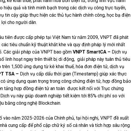
g, kê khai thuế, phát hành hóa đơn điện tử, trong lĩnh vực hành
ao hiệu quả và tính minh bạch trong các dịch vụ công trực tuyến,
ụ tin cậy giúp thực hiện các thủ tục hành chính công, học bạ điện
 lợi cho người dân.
đầu tiên được cấp phép tại Việt Nam từ năm 2009, VNPT đã phát
g các tiêu chuẩn kỹ thuật khắt khe và quy định pháp lý mới nhất
25. Các giải pháp của VNPT bao gồm
VNPT SmartCA –
Dịch vụ
 linh hoạt ngay trên thiết bị di động, giải pháp này tuân thủ tiêu
trên 1,500 ứng dụng từ kê khai thuế, hóa đơn điện tử, dịch vụ
T TSA –
Dịch vụ cấp dấu thời gian (Timestamp) giúp xác thực
, có ứng dụng quan trọng trong công chứng điện tử, hợp đồng bảo
ền tảng hợp đồng điện tử an toàn được kết nối với Trục chứng
ịch vụ này giúp doanh nghiệp tiết kiệm tới 85% chi phí so với
iệu bằng công nghệ Blockchain.
ố vào năm 2025-2026 của Chính phủ, tại hội nghị, VNPT đề xuất
nhà cung cấp để phổ cập chữ ký số cá nhân và tích hợp sâu rộng