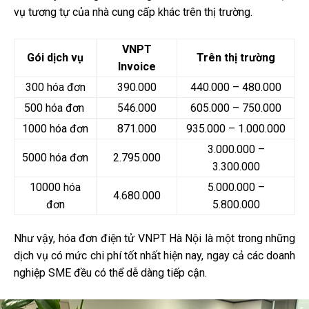
vụ tương tự của nhà cung cấp khác trên thị trường.
VNPT
Gói dịch vụ
Trên thị trường
Invoice
300 hóa đơn
390.000
440.000 – 480.000
500 hóa đơn
546.000
605.000 – 750.000
1000 hóa đơn
871.000
935.000 – 1.000.000
3.000.000 –
5000 hóa đơn
2.795.000
3.300.000
10000 hóa
5.000.000 –
4.680.000
đơn
5.800.000
Như vậy, hóa đơn điện tử VNPT Hà Nội là một trong những
dịch vụ có mức chi phí tốt nhất hiện nay, ngay cả các doanh
nghiệp SME đều có thể dễ dàng tiếp cận.